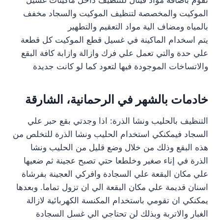
نقوم باضافة مواد فيتال للتنظيف داخل ماكينات غسيل
الموكيت والمخصصة لتنظيف الموكيت والسجاد مخفف
بالمياه ومضاف الية مواد التعقيم والتطهير
يتم اسخدام الماكينة في غسيل قطع الموكيت كل قطعة
علي حدة والتي تعمل علي فرك وازالة وازابة كافة البقع
والاتساخات الموجودة فيها لتعود كما لو كانت جديدة
خادمات بالشهر في الرحمانية، الشارقة
التنظيف بالحليب ونشا الذرة: اذا وجدتي بقع حبر علي
السجاد فيمكنكي استخدام الحليب ونشا الذرة للتخلص من
هذه البقع وذلك من خلال وضع قليل من الحليب ونشا
الذرة في إناء صغير وخلطعا حتي تصبح عجينة ثم ضعيها
علي مكان البقعة علي السجادة وافركي العجينة بفرشاة
اسنان قديمة علي مكان البقعة الي ان تزول تماما. وبعدها
يمكنكي ان تقومي باستخدام المكنسة الكهربائية لازالة
الغبار والاتربة وبذلك لن تحتاجي الي غسل السجادة