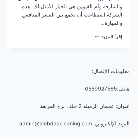
والشارقة وأم القيوين هي الخيار الأمثل لك. هذه
الشركة استطاعت أن تجمع بين السعر المنافس
والمهارة…
أفضل
إقرأ المزيد
أسعار
تنظيف
بالساعة
في
عجمان/0547557544
معلومات الإتصال:
هاتف:0559927565
عنوان: عجمان الرميلة 2 خلف برج المربعة
البريد الإلكتروني: admin@alebdaacleaning.com