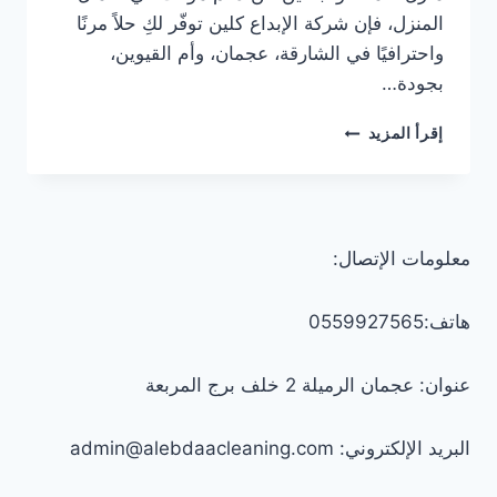
المنزل، فإن شركة الإبداع كلين توفّر لكِ حلاً مرنًا
واحترافيًا في الشارقة، عجمان، وأم القيوين،
بجودة…
خادمات
إقرأ المزيد
بالساعات
في
الشارقة/0559927565
معلومات الإتصال:
هاتف:0559927565
عنوان: عجمان الرميلة 2 خلف برج المربعة
البريد الإلكتروني: admin@alebdaacleaning.com