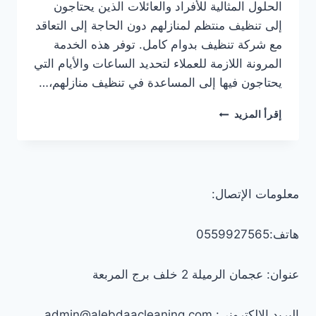
الحلول المثالية للأفراد والعائلات الذين يحتاجون
إلى تنظيف منتظم لمنازلهم دون الحاجة إلى التعاقد
مع شركة تنظيف بدوام كامل. توفر هذه الخدمة
المرونة اللازمة للعملاء لتحديد الساعات والأيام التي
يحتاجون فيها إلى المساعدة في تنظيف منازلهم،…
خادمات
إقرأ المزيد
تنظيف
بالساعة
في
الشارقة
0547557544
معلومات الإتصال:
–
خصم
30%
هاتف:0559927565
عنوان: عجمان الرميلة 2 خلف برج المربعة
البريد الإلكتروني: admin@alebdaacleaning.com