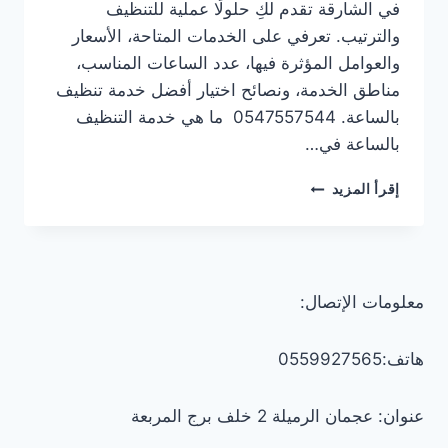
في الشارقة تقدم لكِ حلولًا عملية للتنظيف
والترتيب. تعرفي على الخدمات المتاحة، الأسعار
والعوامل المؤثرة فيها، عدد الساعات المناسب،
مناطق الخدمة، ونصائح اختيار أفضل خدمة تنظيف
بالساعة. 0547557544 ما هي خدمة التنظيف
بالساعة في…
شركة
إقرأ المزيد
تنظيف
بالساعة
في
الشارقة
0547557544
معلومات الإتصال:
–
خصم
30%
هاتف:0559927565
عنوان: عجمان الرميلة 2 خلف برج المربعة