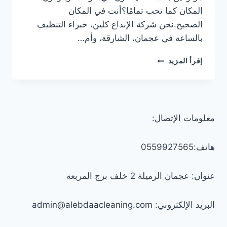
المكان كما تحب تمامًا؟أنت في المكان
الصحيح.نحن شركة الإبداع كلين، خبراء التنظيف
بالساعة في عجمان، الشارقة، وأم…
شركة
إقرأ المزيد
تنظيف
بالساعة
في
عجمان/0559927565
معلومات الإتصال:
هاتف:0559927565
عنوان: عجمان الرميلة 2 خلف برج المربعة
البريد الإلكتروني: admin@alebdaacleaning.com