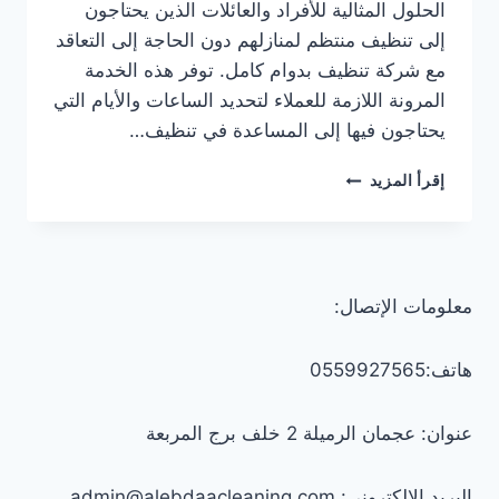
الحلول المثالية للأفراد والعائلات الذين يحتاجون
إلى تنظيف منتظم لمنازلهم دون الحاجة إلى التعاقد
مع شركة تنظيف بدوام كامل. توفر هذه الخدمة
المرونة اللازمة للعملاء لتحديد الساعات والأيام التي
يحتاجون فيها إلى المساعدة في تنظيف…
عاملات
إقرأ المزيد
تنظيف
بالساعة
في
الشارقة
0547557544
معلومات الإتصال:
–
خصم
30%
هاتف:0559927565
عنوان: عجمان الرميلة 2 خلف برج المربعة
البريد الإلكتروني: admin@alebdaacleaning.com