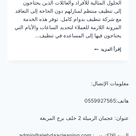
الحلول المثالية للأفراد والعائلات الذين يحتاجون
إلى تنظيف منتظم لمنازلهم دون الحاجة إلى التعاقد
مع شركة تنظيف بدوام كامل. توفر هذه الخدمة
المرونة اللازمة للعملاء لتحديد الساعات والأيام التي
يحتاجون فيها إلى المساعدة في تنظيف…
عاملات
إقرأ المزيد
تنظيف
بالساعة
في
الشارقة
0547557544
معلومات الإتصال:
–
خصم
30%
هاتف:0559927565
عنوان: عجمان الرميلة 2 خلف برج المربعة
البريد الإلكتروني: admin@alebdaacleaning.com