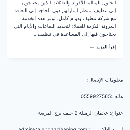
الحلول المثالية للأفراد والعائلات الذين يحتاجون
إلى تنظيف منتظم لمنازلهم دون الحاجة إلى التعاقد
مع شركة تنظيف بدوام كامل. توفر هذه الخدمة
المرونة اللازمة للعملاء لتحديد الساعات والأيام التي
يحتاجون فيها إلى المساعدة في تنظيف…
عاملات
إقرأ المزيد
تنظيف
بالساعة
في
الشارقة
0547557544
معلومات الإتصال:
–
خصم
30%
هاتف:0559927565
عنوان: عجمان الرميلة 2 خلف برج المربعة
البريد الإلكتروني: admin@alebdaacleaning.com