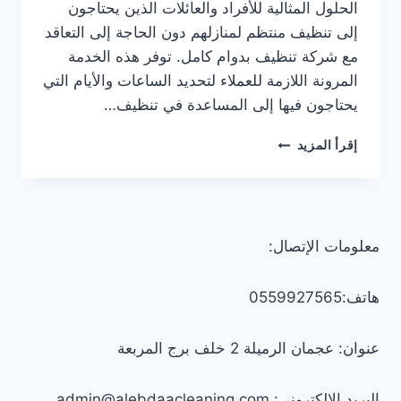
الحلول المثالية للأفراد والعائلات الذين يحتاجون
إلى تنظيف منتظم لمنازلهم دون الحاجة إلى التعاقد
مع شركة تنظيف بدوام كامل. توفر هذه الخدمة
المرونة اللازمة للعملاء لتحديد الساعات والأيام التي
يحتاجون فيها إلى المساعدة في تنظيف…
عاملات
إقرأ المزيد
تنظيف
بالساعة
في
الشارقة
0547557544
معلومات الإتصال:
–
خصم
30%
هاتف:0559927565
عنوان: عجمان الرميلة 2 خلف برج المربعة
البريد الإلكتروني: admin@alebdaacleaning.com