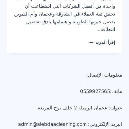
واحدة من أفضل الشركات التي استطاعت أن
تحقق ثقة العملاء في الشارقة وعجمان وأم القيوين
بفضل خبرتها الطويلة واهتمامها بأدق تفاصيل
النظافة…
شركة
إقرأ المزيد
تنظيف
بالساعة
معتمدة
في
الشارقة
معلومات الإتصال:
0547557544
هاتف:0559927565
عنوان: عجمان الرميلة 2 خلف برج المربعة
البريد الإلكتروني: admin@alebdaacleaning.com