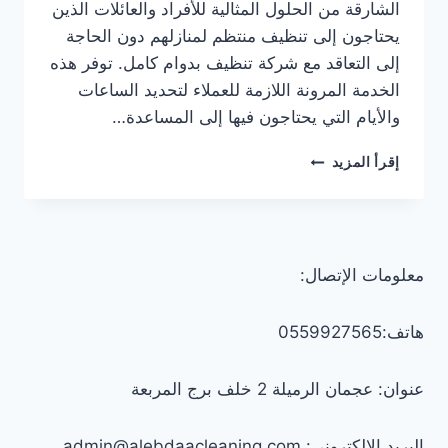
الشارقة من الحلول المثالية للأفراد والعائلات الذين
يحتاجون إلى تنظيف منتظم لمنازلهم دون الحاجة
إلى التعاقد مع شركة تنظيف بدوام كامل. توفر هذه
الخدمة المرونة اللازمة للعملاء لتحديد الساعات
والأيام التي يحتاجون فيها إلى المساعدة…
عاملات
إقرأ المزيد
تنظيف
بنظام
الساعة
في
الشارقة
معلومات الإتصال:
0547557544
–
خصم
هاتف:0559927565
30%
عنوان: عجمان الرميلة 2 خلف برج المربعة
البريد الإلكتروني: admin@alebdaacleaning.com