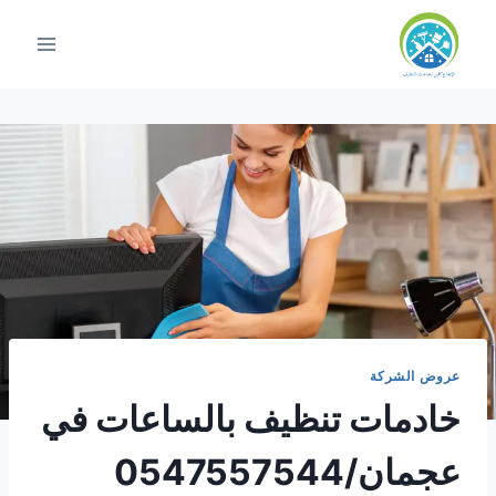
لتجاوز
لى
لمحتوى
عروض الشركة
خادمات تنظيف بالساعات في
عجمان/0547557544