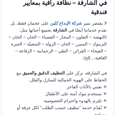
في الشارقة – نظافة راقية بمعايير
فندقية
لا يقتصر تميز
شركة الإبداع كلين
على عجمان فقط، بل
نقدم خدماتنا أيضًا في
الشارقة
بجميع أحيائها مثل:
(النهضة – التعاون – المجاز – القصباء – الخان – الخان –
اليرموك – الممزر – الخان – الرولة – الشعبيّة – الحيرة
– الفيحاء – القرائن – الطي – الرحمانية – الرفاعة –
الغافية… إلخ).
في الشارقة، نركز على
التنظيف الدقيق والعميق
مع
الحفاظ على الهوية الجمالية للمنازل والفلل.
✳ نعتني بالأثاث الفاخر
✳ نستخدم مواد آمنة على الأطفال
✳ نلتزم بالهدوء واحترام الخصوصية
✳ نُقدّم خدمة “تنظيف حسب الطلب” لكل غرفة أو
مساحة