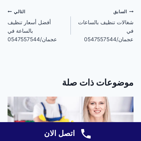
تصفّح
السابق
التالي
شغالات تنظيف بالساعات
أفضل أسعار تنظيف
المقالات
في
بالساعة في
عجمان/0547557544
عجمان/0547557544
موضوعات ذات صلة
اتصل الان